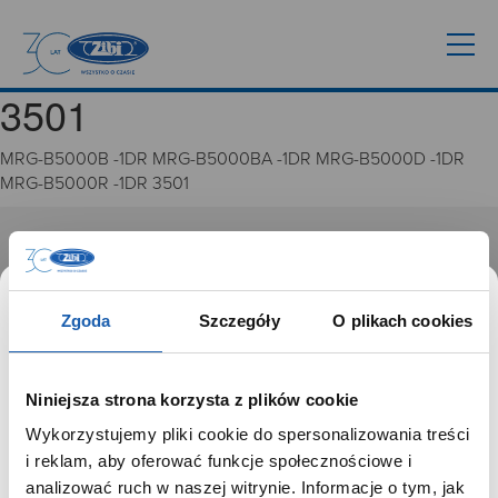
3501
MRG-B5000B -1DR MRG-B5000BA -1DR MRG-B5000D -1DR
MRG-B5000R -1DR 3501
GRUPA ZIBI
Historia
Zgoda
Szczegóły
O plikach cookies
Misja, wizja i wartości Grupy Zibi
Ważne daty
Kariera
Niniejsza strona korzysta z plików cookie
Zgoda na ciasteczka
Wykorzystujemy pliki cookie do spersonalizowania treści
SZANOWNY UŻYTKOWNIKU,
i reklam, aby oferować funkcje społecznościowe i
PRODUKTY
SZANOWNA UŻYTKOWNICZKO
analizować ruch w naszej witrynie. Informacje o tym, jak