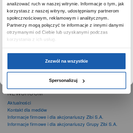
SZANOWNA UŻYTKOWNICZKO
analizować ruch w naszej witrynie. Informacje o tym, jak
PRODUKTY
korzystasz z naszej witryny, udostępniamy partnerom
Używamy plików cookie w celach analitycznych,
Zegarki
społecznościowym, reklamowym i analitycznym.
statystycznych i marketingowych, w tym aby analizować
Instrumenty muzyczne
Partnerzy mogą połączyć te informacje z innymi danymi
ruch w tej witrynie, optymalizować jej działanie oraz
Kalkulatory
zapamiętywać Twoje preferencje.
otrzymanymi od Ciebie lub uzyskanymi podczas
korzystania z ich usług.
SIECI SPRZEDAŻY
Oferta dla firm
DOWIEDZ SIĘ WIĘCEJ
PRZEJDŹ DO SERWISU
Zezwól na wszystkie
Time Trend
Salony muzyczne Riff
Noble Place
Spersonalizuj
NEWSROOM
Aktualności
Kontakt dla mediów
Informacje firmowe i dla akcjonariuszy Zibi S.A.
Informacje firmowe i dla akcjonariuszy Grupy Zibi S.A.