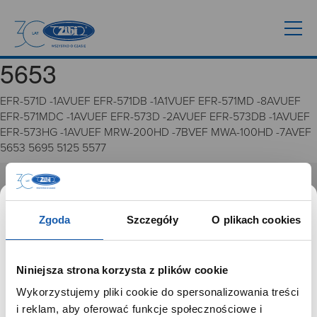
5653
EFR-571D -1AVUEF EFR-571DB -1A1VUEF EFR-571MD -8AVUEF
EFR-571MDC -1AVUEF EFR-573D -2AVUEF EFR-573DB -1AVUEF
EFR-573HG -1AVUEF MRW-200HD -7BVEF MWA-100HD -7AVEF
5653 5695 5125 5577
GRUPA ZIBI
Zgoda
Szczegóły
O plikach cookies
Historia
Misja, wizja i wartości Grupy Zibi
Ważne daty
Niniejsza strona korzysta z plików cookie
Kariera
Wykorzystujemy pliki cookie do spersonalizowania treści
Zgoda na ciasteczka
SZANOWNY UŻYTKOWNIKU,
i reklam, aby oferować funkcje społecznościowe i