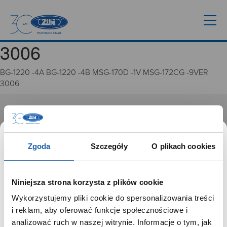
3006
BG-1220 -4A BG-1220 -4B MSG-170D -1V MSG-172CG -9VER
3006
GRUPA ZIBI
Historia
Zgoda
Szczegóły
O plikach cookies
Misja, wizja i wartości Grupy Zibi
Ważne daty
Kariera
Niniejsza strona korzysta z plików cookie
Zgoda na ciasteczka
Wykorzystujemy pliki cookie do spersonalizowania treści
SZANOWNY UŻYTKOWNIKU,
i reklam, aby oferować funkcje społecznościowe i
PRODUKTY
SZANOWNA UŻYTKOWNICZKO
analizować ruch w naszej witrynie. Informacje o tym, jak