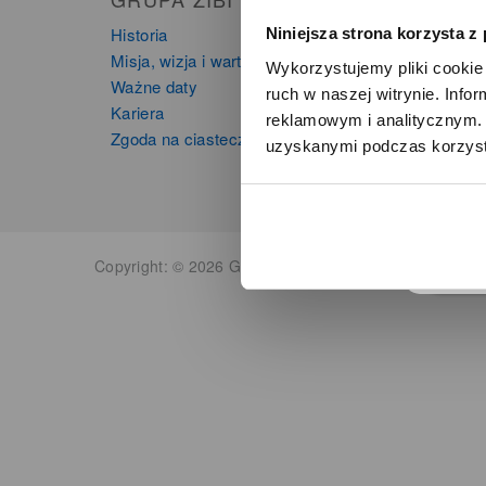
Historia
Zegarki
Niniejsza strona korzysta z
Misja, wizja i wartości Grupy Zibi
Instru
Wykorzystujemy pliki cookie 
Ważne daty
Kalkula
ruch w naszej witrynie. Inf
Kariera
reklamowym i analitycznym. 
Zgoda na ciasteczka
uzyskanymi podczas korzysta
o
Copyright: © 2026 Grupa Zibi S.A. Wszelkie prawa zas