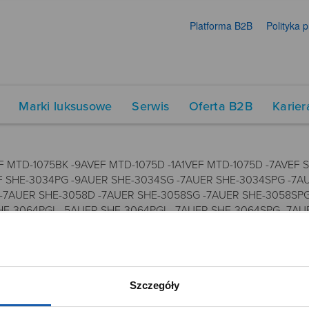
Platforma B2B
Polityka 
Marki luksusowe
Serwis
Oferta B2B
Karier
EF MTD-1075BK -9AVEF MTD-1075D -1A1VEF MTD-1075D -7AVEF
F SHE-3034PG -9AUER SHE-3034SG -7AUER SHE-3034SPG -7A
-7AUER SHE-3058D -7AUER SHE-3058SG -7AUER SHE-3058SPG
HE-3064PGL -5AUER SHE-3064PGL -7AUER SHE-3064SPG -7AU
7AUER SHE-3806BR -5AUER SHE-3806D -7AUER SHE-3806G -9A
Szczegóły
DUKTY
SIECI SPRZEDAŻY