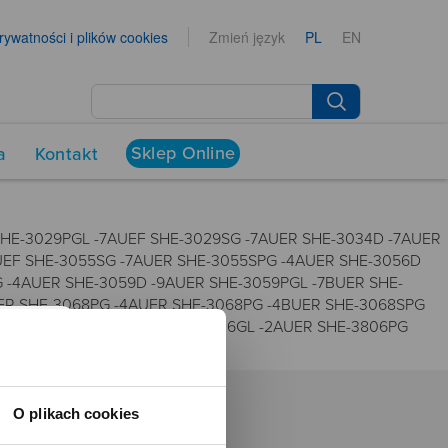
prywatności i plików cookies
Zmień język
PL
EN
Sklep Online
a
Kontakt
 SHE-3029PGL -7AUEF SHE-3029SG -7AUER SHE-3034D -7AUER
UEF SHE-3055SG -7AUER SHE-3055SPG -4AUER SHE-3056D
 -4AUER SHE-3059D -9AUER SHE-3059PGL -7BUER SHE-
ER SHE-3068PG -4AUER SHE-3068PG -4BUER SHE-3068SPG
UER SHE-3806GD -9AUER SHE-3806GL -2AUER SHE-3806PG
O plikach cookies
NEWSROOM