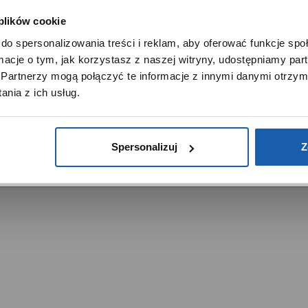
Oferta dla firm
 plików cookie
SZANOWNY UŻYTKOWNIKU,
menty muzyczne
Time Trend
do spersonalizowania treści i reklam, aby oferować funkcje sp
SZANOWNA UŻYTKOWNICZKO
tory
Salony muzyczne Riff
ormacje o tym, jak korzystasz z naszej witryny, udostępniamy p
Noble Place
Używamy plików cookie w celach analitycznych, statystycznych 
Partnerzy mogą połączyć te informacje z innymi danymi otrzym
marketingowych, w tym aby analizować ruch w tej witrynie,
nia z ich usług.
ptymalizować jej działanie oraz zapamiętywać Twoje preferencj
DOWIEDZ SIĘ WIĘCEJ
PRZEJDŹ DO SERWISU
Spersonalizuj
Z
trzeżone.