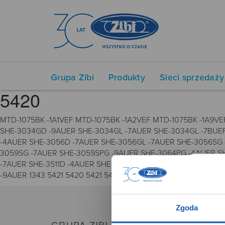
Grupa Zibi
Produkty
Sieci sprzedaży
5420
MTD-1075BK -1A1VEF MTD-1075BK -1A2VEF MTD-1075BK -1A9V
SHE-3034GD -9AUER SHE-3034GL -7AUER SHE-3034GL -7BUE
-4AUER SHE-3056D -7AUER SHE-3056GL -7AUER SHE-3056SG 
3059SG -7AUER SHE-3059SPG -9AUER SHE-3064PG -4AUER S
-7AUER SHE-3511D -4AUER SHE-3511L -7AUER SHE-3511SG -
-9AUER 1343 5421 5420 5421 5420 5421 5420
Zgoda
GRUPA ZIBI
PRO