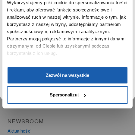
Ważne daty
Wykorzystujemy pliki cookie do spersonalizowania treści
Kariera
SZANOWNY UŻYTKOWNIKU,
i reklam, aby oferować funkcje społecznościowe i
Zgoda na ciasteczka
SZANOWNA UŻYTKOWNICZKO
analizować ruch w naszej witrynie. Informacje o tym, jak
korzystasz z naszej witryny, udostępniamy partnerom
Używamy plików cookie w celach analitycznych,
społecznościowym, reklamowym i analitycznym.
PRODUKTY
statystycznych i marketingowych, w tym aby analizować
Partnerzy mogą połączyć te informacje z innymi danymi
ruch w tej witrynie, optymalizować jej działanie oraz
Zegarki
zapamiętywać Twoje preferencje.
otrzymanymi od Ciebie lub uzyskanymi podczas
Instrumenty muzyczne
korzystania z ich usług.
Kalkulatory
DOWIEDZ SIĘ WIĘCEJ
PRZEJDŹ DO SERWISU
SIECI SPRZEDAŻY
Zezwól na wszystkie
Oferta dla firm
Time Trend
Spersonalizuj
Salony muzyczne Riff
Noble Place
NEWSROOM
Aktualności