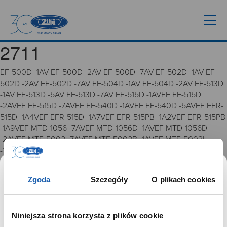
2711
EF-500D -1AV EF-500D -2AV EF-500D -7AV EF-502D -1AV EF-
502D -2AV EF-502D -7AV EF-504D -1AV EF-504D -2AV EF-513D
-1AV EF-513D -5AV EF-513D -7AV EF-515D -1AVEF EF-515D
-2AVEF EF-515D -7AVEF EF-540D -1AVEF EF-540D -5AVEF EFR-
515D -1A4VEF EFR-515D -1A7VEF EFR-515PB -1A2VEF EFR-515PB
-1A9VEF MTD-1056 -7AVEF MTD-1056D -1AVEF MTD-1056D
-2AVEF MTF-E002 -7AVEF MTF-E002B -1AVEF MTF-E002L
-1AVEF MTF-E003G -1AVEF 2711 4327 2711
Zgoda
Szczegóły
O plikach cookies
GRUPA ZIBI
Historia
Niniejsza strona korzysta z plików cookie
Misja, wizja i wartości Grupy Zibi