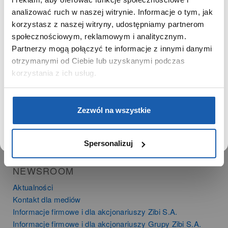
SZANOWNY UŻYTKOWNIKU,
SZANOWNA UŻYTKOWNICZKO
analizować ruch w naszej witrynie. Informacje o tym, jak
PRODUKTY
korzystasz z naszej witryny, udostępniamy partnerom
Używamy plików cookie w celach analitycznych,
społecznościowym, reklamowym i analitycznym.
Zegarki
statystycznych i marketingowych, w tym aby analizować
Partnerzy mogą połączyć te informacje z innymi danymi
Instrumenty muzyczne
ruch w tej witrynie, optymalizować jej działanie oraz
zapamiętywać Twoje preferencje.
otrzymanymi od Ciebie lub uzyskanymi podczas
Kalkulatory
korzystania z ich usług.
SIECI SPRZEDAŻY
DOWIEDZ SIĘ WIĘCEJ
PRZEJDŹ DO SERWISU
Oferta dla firm
Zezwól na wszystkie
Time Trend
Salony muzyczne Riff
Noble Place
Spersonalizuj
NEWSROOM
Aktualności
Kontakt dla mediów
Informacje firmowe i dla akcjonariuszy Zibi S.A.
Informacje firmowe i dla akcjonariuszy Grupy Zibi S.A.