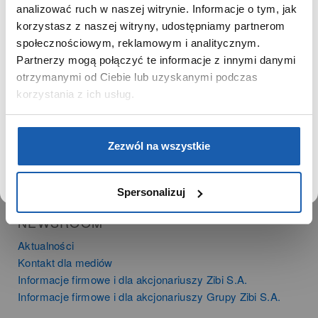
SZANOWNA UŻYTKOWNICZKO
analizować ruch w naszej witrynie. Informacje o tym, jak
PRODUKTY
korzystasz z naszej witryny, udostępniamy partnerom
Używamy plików cookie w celach analitycznych,
Zegarki
społecznościowym, reklamowym i analitycznym.
statystycznych i marketingowych, w tym aby analizować
Instrumenty muzyczne
Partnerzy mogą połączyć te informacje z innymi danymi
ruch w tej witrynie, optymalizować jej działanie oraz
Kalkulatory
zapamiętywać Twoje preferencje.
otrzymanymi od Ciebie lub uzyskanymi podczas
korzystania z ich usług.
SIECI SPRZEDAŻY
Oferta dla firm
DOWIEDZ SIĘ WIĘCEJ
PRZEJDŹ DO SERWISU
Zezwól na wszystkie
Time Trend
Salony muzyczne Riff
Noble Place
Spersonalizuj
NEWSROOM
Aktualności
Kontakt dla mediów
Informacje firmowe i dla akcjonariuszy Zibi S.A.
Informacje firmowe i dla akcjonariuszy Grupy Zibi S.A.