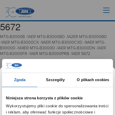
5672
MTG-B3000B -1AER MTG-B3000BD -1A2ER MTG-B3000BD
-1AER MTG-B3000CX -9AER MTG-B3000CXD -9AER MTG-
B3000D -1A9ER MTG-B3000D -1AER MTG-B3000DN -1AER
MTG-B3000FR -1AER MTG-B3000PRB -1AER 5672
GRUPA ZIBI
Zgoda
Szczegóły
O plikach cookies
Historia
Misja, wizja i wartości Grupy Zibi
Ważne daty
Niniejsza strona korzysta z plików cookie
Kariera
Wykorzystujemy pliki cookie do spersonalizowania treści
Zgoda na ciasteczka
SZANOWNY UŻYTKOWNIKU,
i reklam, aby oferować funkcje społecznościowe i