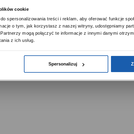
Noble Place
 plików cookie
SZANOWNY UŻYTKOWNIKU,
do spersonalizowania treści i reklam, aby oferować funkcje sp
SZANOWNA UŻYTKOWNICZKO
ormacje o tym, jak korzystasz z naszej witryny, udostępniamy p
Używamy plików cookie w celach analitycznych, statystycznych 
Partnerzy mogą połączyć te informacje z innymi danymi otrzym
marketingowych, w tym aby analizować ruch w tej witrynie,
nia z ich usług.
ptymalizować jej działanie oraz zapamiętywać Twoje preferencj
trzeżone.
DOWIEDZ SIĘ WIĘCEJ
PRZEJDŹ DO SERWISU
Spersonalizuj
Z