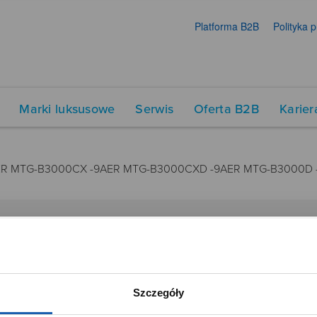
Platforma B2B
Polityka 
Marki luksusowe
Serwis
Oferta B2B
Karier
ER MTG-B3000CX -9AER MTG-B3000CXD -9AER MTG-B3000D -
DUKTY
SIECI SPRZEDAŻY
Oferta dla firm
Szczegóły
menty muzyczne
Time Trend
tory
Salony muzyczne Riff