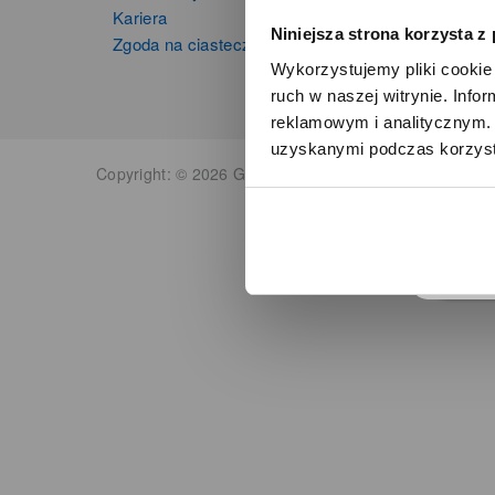
Kariera
Niniejsza strona korzysta z
Zgoda na ciasteczka
Wykorzystujemy pliki cookie 
ruch w naszej witrynie. Inf
reklamowym i analitycznym. 
uzyskanymi podczas korzysta
o
Copyright: © 2026 Grupa Zibi S.A. Wszelkie prawa zas