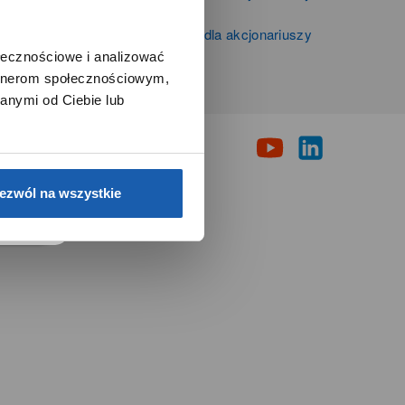
Zibi S.A.
Informacje firmowe i dla akcjonariuszy
Grupy Zibi S.A.
ołecznościowe i analizować
artnerom społecznościowym,
i
anymi od Ciebie lub
e.
ezwól na wszystkie