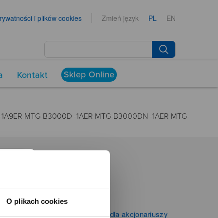
prywatności i plików cookies
Zmień język
PL
EN
Sklep Online
a
Kontakt
1A9ER MTG-B3000D -1AER MTG-B3000DN -1AER MTG-
NEWSROOM
Aktualności
O plikach cookies
Kontakt dla mediów
Informacje firmowe i dla akcjonariuszy