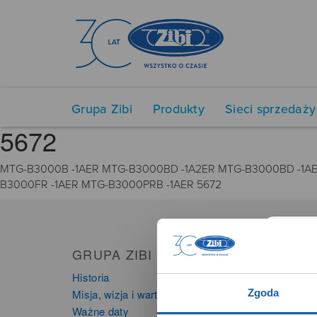
Grupa Zibi
Produkty
Sieci sprzedaży
5672
MTG-B3000B -1AER MTG-B3000BD -1A2ER MTG-B3000BD -1A
B3000FR -1AER MTG-B3000PRB -1AER 5672
GRUPA ZIBI
PRO
Historia
Zegarki
Zgoda
Misja, wizja i wartości Grupy Zibi
Instru
Ważne daty
Kalkula