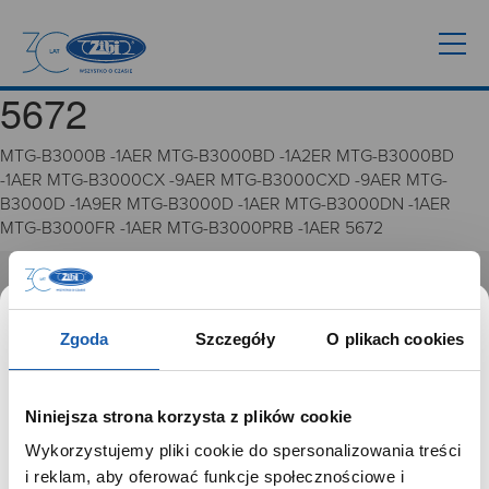
5672
MTG-B3000B -1AER MTG-B3000BD -1A2ER MTG-B3000BD
-1AER MTG-B3000CX -9AER MTG-B3000CXD -9AER MTG-
B3000D -1A9ER MTG-B3000D -1AER MTG-B3000DN -1AER
MTG-B3000FR -1AER MTG-B3000PRB -1AER 5672
GRUPA ZIBI
Zgoda
Szczegóły
O plikach cookies
Historia
Misja, wizja i wartości Grupy Zibi
Ważne daty
Niniejsza strona korzysta z plików cookie
Kariera
Wykorzystujemy pliki cookie do spersonalizowania treści
Zgoda na ciasteczka
SZANOWNY UŻYTKOWNIKU,
i reklam, aby oferować funkcje społecznościowe i