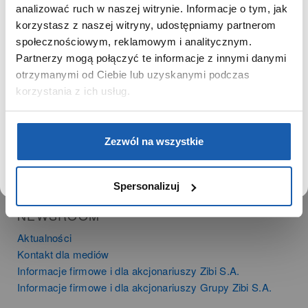
SZANOWNA UŻYTKOWNICZKO
analizować ruch w naszej witrynie. Informacje o tym, jak
PRODUKTY
korzystasz z naszej witryny, udostępniamy partnerom
Używamy plików cookie w celach analitycznych,
Zegarki
społecznościowym, reklamowym i analitycznym.
statystycznych i marketingowych, w tym aby analizować
Instrumenty muzyczne
Partnerzy mogą połączyć te informacje z innymi danymi
ruch w tej witrynie, optymalizować jej działanie oraz
Kalkulatory
zapamiętywać Twoje preferencje.
otrzymanymi od Ciebie lub uzyskanymi podczas
korzystania z ich usług.
SIECI SPRZEDAŻY
Oferta dla firm
DOWIEDZ SIĘ WIĘCEJ
PRZEJDŹ DO SERWISU
Zezwól na wszystkie
Time Trend
Salony muzyczne Riff
Noble Place
Spersonalizuj
NEWSROOM
Aktualności
Kontakt dla mediów
Informacje firmowe i dla akcjonariuszy Zibi S.A.
Informacje firmowe i dla akcjonariuszy Grupy Zibi S.A.