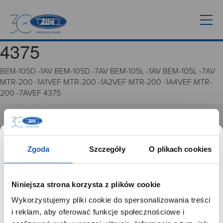
4375
BEM-105D -1AV BEM-105D -7AV BEM-105L -1AV BEM-105L -7AV
MTR-200 -1A1VEF MTR-200 -1A2VEF MTR-200 -1A4VEF MTR-
200 -7AVEF 4375
GRUPA ZIBI
Historia
Zgoda
Szczegóły
O plikach cookies
Misja, wizja i wartości Grupy Zibi
Ważne daty
Kariera
Niniejsza strona korzysta z plików cookie
Zgoda na ciasteczka
Wykorzystujemy pliki cookie do spersonalizowania treści
SZANOWNY UŻYTKOWNIKU,
i reklam, aby oferować funkcje społecznościowe i
PRODUKTY