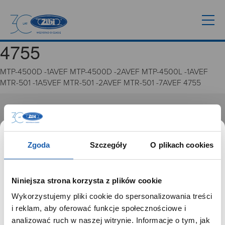
4755
MTP-4500D -1AVEF MTP-4500D -2AVEF MTP-4500L -1AVEF
MTR-501 -1A5VEF MTR-501 -2AVEF MTR-501 -7AVEF 4755
GRUPA ZIBI
Historia
Zgoda
Szczegóły
O plikach cookies
Misja, wizja i wartości Grupy Zibi
Ważne daty
Kariera
Niniejsza strona korzysta z plików cookie
Zgoda na ciasteczka
Wykorzystujemy pliki cookie do spersonalizowania treści
SZANOWNY UŻYTKOWNIKU,
i reklam, aby oferować funkcje społecznościowe i
PRODUKTY
SZANOWNA UŻYTKOWNICZKO
analizować ruch w naszej witrynie. Informacje o tym, jak