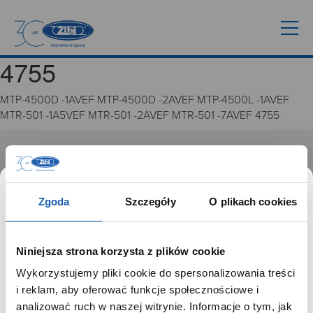
4755
MTP-4500D -1AVEF MTP-4500D -2AVEF MTP-4500L -1AVEF
MTR-501 -1A5VEF MTR-501 -2AVEF MTR-501 -7AVEF 4755
GRUPA ZIBI
Historia
Zgoda
Szczegóły
O plikach cookies
Misja, wizja i wartości Grupy Zibi
Ważne daty
Kariera
Niniejsza strona korzysta z plików cookie
Zgoda na ciasteczka
Wykorzystujemy pliki cookie do spersonalizowania treści
SZANOWNY UŻYTKOWNIKU,
i reklam, aby oferować funkcje społecznościowe i
PRODUKTY
SZANOWNA UŻYTKOWNICZKO
analizować ruch w naszej witrynie. Informacje o tym, jak