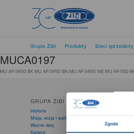
Grupa Zibi
Produkty
Sieci sprzedaży
MUCA0197
MU AP-S450 BK MU AP-S450 BN MU AP-S450 WE MU AP-550 B
GRUPA ZIBI
PRO
Historia
Zegarki
Misja, wizja i wartości Grupy Zibi
Instru
Zgoda
Ważne daty
Kalkula
Kariera