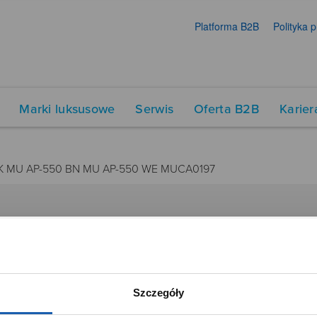
Platforma B2B
Polityka 
Marki luksusowe
Serwis
Oferta B2B
Karier
K MU AP-550 BN MU AP-550 WE MUCA0197
DUKTY
SIECI SPRZEDAŻY
Oferta dla firm
menty muzyczne
Time Trend
Szczegóły
tory
Salony muzyczne Riff
Noble Place