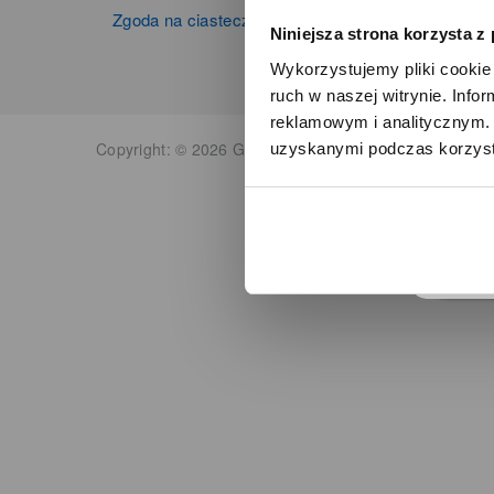
Zgoda na ciasteczka
Niniejsza strona korzysta z
Wykorzystujemy pliki cookie 
ruch w naszej witrynie. Inf
reklamowym i analitycznym. 
Copyright: © 2026 Grupa Zibi S.A. Wszelkie prawa zas
uzyskanymi podczas korzysta
o