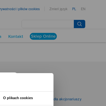
prywatności i plików cookies
Zmień język
PL
EN
Sklep Online
a
Kontakt
NEWSROOM
Aktualności
Kontakt dla mediów
O plikach cookies
Informacje firmowe i dla akcjonariuszy
Zibi S.A.