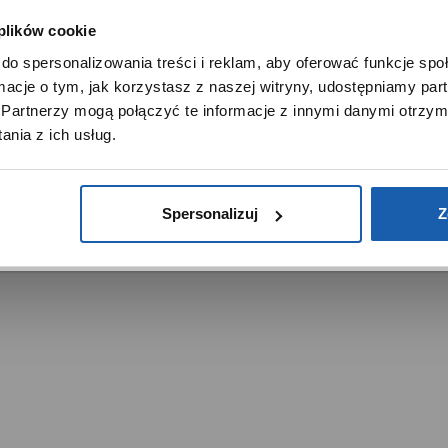
 plików cookie
SZANOWNY UŻYTKOWNIKU,
do spersonalizowania treści i reklam, aby oferować funkcje sp
SZANOWNA UŻYTKOWNICZKO
ormacje o tym, jak korzystasz z naszej witryny, udostępniamy p
Używamy plików cookie w celach analitycznych, statystycznych 
Partnerzy mogą połączyć te informacje z innymi danymi otrzym
marketingowych, w tym aby analizować ruch w tej witrynie,
trzeżone.
nia z ich usług.
ptymalizować jej działanie oraz zapamiętywać Twoje preferencj
DOWIEDZ SIĘ WIĘCEJ
PRZEJDŹ DO SERWISU
Spersonalizuj
Z