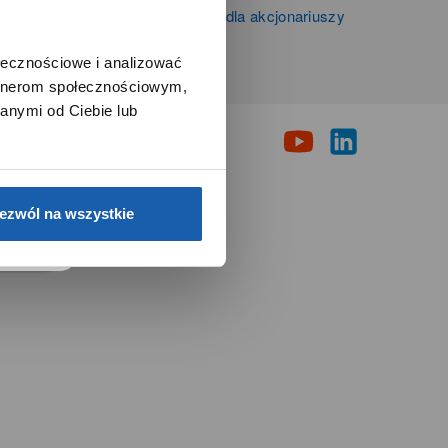
Informacje firmowe i dla akcjonariuszy
Grupy Zibi S.A.
ołecznościowe i analizować
artnerom społecznościowym,
i
anymi od Ciebie lub
e.
ezwól na wszystkie