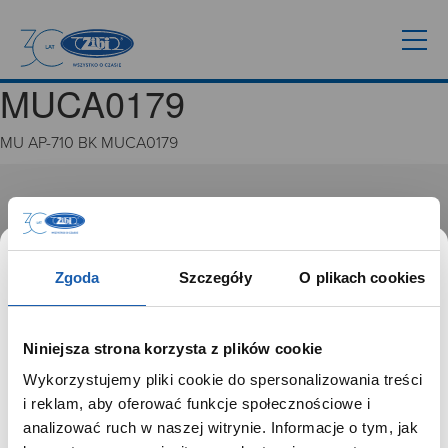
MUCA0179
MU AP-710 BK MUCA0179
GRUPA ZIBI
Historia
Misja, wizja i wartości Grupy Zibi
Zgoda
Szczegóły
O plikach cookies
Ważne daty
Kariera
Zgoda na ciasteczka
Niniejsza strona korzysta z plików cookie
Wykorzystujemy pliki cookie do spersonalizowania treści
PRODUKTY
SZANOWNY UŻYTKOWNIKU,
i reklam, aby oferować funkcje społecznościowe i
SZANOWNA UŻYTKOWNICZKO
analizować ruch w naszej witrynie. Informacje o tym, jak
Zegarki