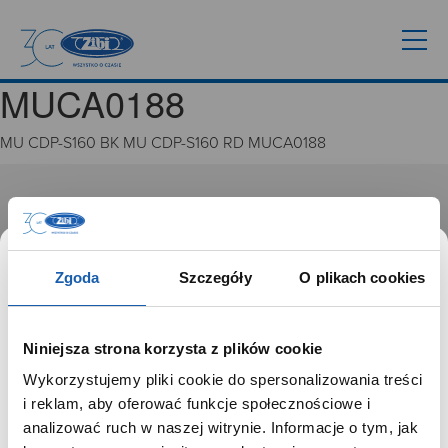
MUCA0188
MU CDP-S160 BK MU CDP-S160 RD MUCA0188
GRUPA ZIBI
Historia
Misja, wizja i wartości Grupy Zibi
Zgoda
Szczegóły
O plikach cookies
Ważne daty
Kariera
Zgoda na ciasteczka
Niniejsza strona korzysta z plików cookie
Wykorzystujemy pliki cookie do spersonalizowania treści
PRODUKTY
SZANOWNY UŻYTKOWNIKU,
i reklam, aby oferować funkcje społecznościowe i
SZANOWNA UŻYTKOWNICZKO
analizować ruch w naszej witrynie. Informacje o tym, jak
Zegarki