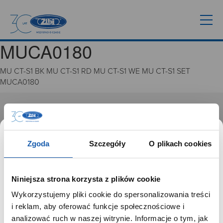
MUCA0180
MU CT-S1 BK MU CT-S1 RD MU CT-S1 WE MU CT-S1 SET
MUCA0180
GRUPA ZIBI
Historia
Zgoda
Szczegóły
O plikach cookies
Misja, wizja i wartości Grupy Zibi
Ważne daty
Kariera
Niniejsza strona korzysta z plików cookie
Zgoda na ciasteczka
Wykorzystujemy pliki cookie do spersonalizowania treści
SZANOWNY UŻYTKOWNIKU,
i reklam, aby oferować funkcje społecznościowe i
PRODUKTY
SZANOWNA UŻYTKOWNICZKO
analizować ruch w naszej witrynie. Informacje o tym, jak