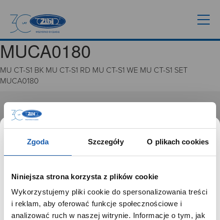
MUCA0180
MU CT-S1 BK MU CT-S1 RD MU CT-S1 WE MU CT-S1 SET
MUCA0180
GRUPA ZIBI
Historia
Zgoda
Szczegóły
O plikach cookies
Misja, wizja i wartości Grupy Zibi
Ważne daty
Kariera
Niniejsza strona korzysta z plików cookie
Zgoda na ciasteczka
Wykorzystujemy pliki cookie do spersonalizowania treści
SZANOWNY UŻYTKOWNIKU,
i reklam, aby oferować funkcje społecznościowe i
PRODUKTY
SZANOWNA UŻYTKOWNICZKO
analizować ruch w naszej witrynie. Informacje o tym, jak