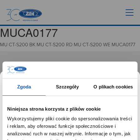
MUCA0177
MU CT-S200 BK MU CT-S200 RD MU CT-S200 WE MUCA0177
GRUPA ZIBI
Historia
Misja, wizja i wartości Grupy Zibi
Zgoda
Szczegóły
O plikach cookies
Ważne daty
Kariera
Zgoda na ciasteczka
Niniejsza strona korzysta z plików cookie
Wykorzystujemy pliki cookie do spersonalizowania treści
PRODUKTY
SZANOWNY UŻYTKOWNIKU,
i reklam, aby oferować funkcje społecznościowe i
SZANOWNA UŻYTKOWNICZKO
analizować ruch w naszej witrynie. Informacje o tym, jak
Zegarki