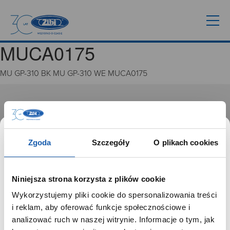
MUCA0175
MU GP-310 BK MU GP-310 WE MUCA0175
GRUPA ZIBI
Historia
Misja, wizja i wartości Grupy Zibi
Zgoda
Szczegóły
O plikach cookies
Ważne daty
Kariera
Zgoda na ciasteczka
Niniejsza strona korzysta z plików cookie
Wykorzystujemy pliki cookie do spersonalizowania treści
PRODUKTY
SZANOWNY UŻYTKOWNIKU,
i reklam, aby oferować funkcje społecznościowe i
SZANOWNA UŻYTKOWNICZKO
analizować ruch w naszej witrynie. Informacje o tym, jak
Zegarki