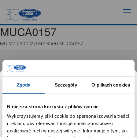
MUCA0157
MU MZ-X300 MU MZ-X500 MUCA0157
GRUPA ZIBI
Historia
Misja, wizja i wartości Grupy Zibi
Zgoda
Szczegóły
O plikach cookies
Ważne daty
Kariera
Zgoda na ciasteczka
Niniejsza strona korzysta z plików cookie
Wykorzystujemy pliki cookie do spersonalizowania treści
PRODUKTY
SZANOWNY UŻYTKOWNIKU,
i reklam, aby oferować funkcje społecznościowe i
SZANOWNA UŻYTKOWNICZKO
analizować ruch w naszej witrynie. Informacje o tym, jak
Zegarki