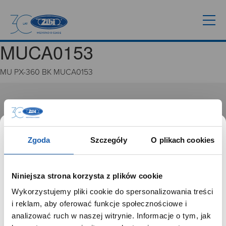
MUCA0153
MU PX-360 BK MUCA0153
GRUPA ZIBI
Historia
Misja, wizja i wartości Grupy Zibi
Zgoda
Szczegóły
O plikach cookies
Ważne daty
Kariera
Zgoda na ciasteczka
Niniejsza strona korzysta z plików cookie
Wykorzystujemy pliki cookie do spersonalizowania treści
PRODUKTY
SZANOWNY UŻYTKOWNIKU,
i reklam, aby oferować funkcje społecznościowe i
SZANOWNA UŻYTKOWNICZKO
analizować ruch w naszej witrynie. Informacje o tym, jak
Zegarki