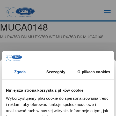
MUCA0148
MU PX-760 BN MU PX-760 WE MU PX-760 BK MUCA0148
GRUPA ZIBI
Historia
Misja, wizja i wartości Grupy Zibi
Zgoda
Szczegóły
O plikach cookies
Ważne daty
Kariera
Zgoda na ciasteczka
Niniejsza strona korzysta z plików cookie
Wykorzystujemy pliki cookie do spersonalizowania treści
PRODUKTY
SZANOWNY UŻYTKOWNIKU,
i reklam, aby oferować funkcje społecznościowe i
SZANOWNA UŻYTKOWNICZKO
analizować ruch w naszej witrynie. Informacje o tym, jak
Zegarki