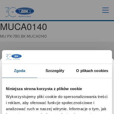
MUCA0140
MU PX-780 BK MUCA0140
GRUPA ZIBI
Historia
Misja, wizja i wartości Grupy Zibi
Zgoda
Szczegóły
O plikach cookies
Ważne daty
Kariera
Zgoda na ciasteczka
Niniejsza strona korzysta z plików cookie
Wykorzystujemy pliki cookie do spersonalizowania treści
PRODUKTY
SZANOWNY UŻYTKOWNIKU,
i reklam, aby oferować funkcje społecznościowe i
SZANOWNA UŻYTKOWNICZKO
analizować ruch w naszej witrynie. Informacje o tym, jak
Zegarki