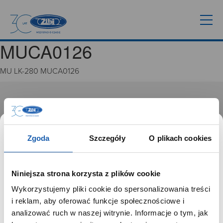
MUCA0126
MU LK-280 MUCA0126
GRUPA ZIBI
Historia
Misja, wizja i wartości Grupy Zibi
Zgoda
Szczegóły
O plikach cookies
Ważne daty
Kariera
Zgoda na ciasteczka
Niniejsza strona korzysta z plików cookie
Wykorzystujemy pliki cookie do spersonalizowania treści
PRODUKTY
SZANOWNY UŻYTKOWNIKU,
i reklam, aby oferować funkcje społecznościowe i
SZANOWNA UŻYTKOWNICZKO
analizować ruch w naszej witrynie. Informacje o tym, jak
Zegarki