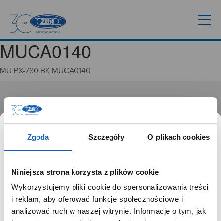
MUCA0140
MU PX-780 BK MUCA0140
GRUPA ZIBI
Historia
Misja, wizja i wartości Grupy Zibi
Zgoda
Szczegóły
O plikach cookies
Ważne daty
Kariera
Zgoda na ciasteczka
Niniejsza strona korzysta z plików cookie
Wykorzystujemy pliki cookie do spersonalizowania treści
PRODUKTY
SZANOWNY UŻYTKOWNIKU,
i reklam, aby oferować funkcje społecznościowe i
SZANOWNA UŻYTKOWNICZKO
analizować ruch w naszej witrynie. Informacje o tym, jak
Zegarki