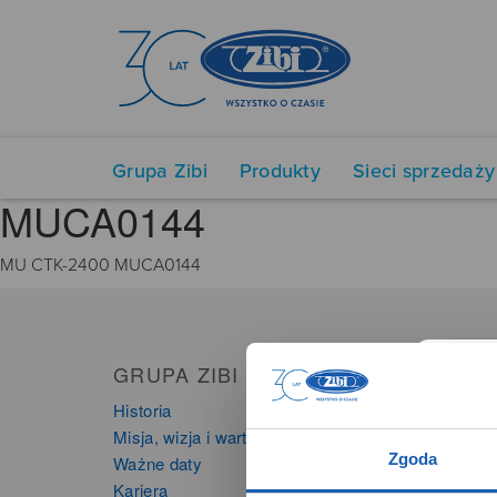
Grupa Zibi
Produkty
Sieci sprzedaży
MUCA0144
MU CTK-2400 MUCA0144
GRUPA ZIBI
PRO
Historia
Zegarki
Misja, wizja i wartości Grupy Zibi
Instru
Zgoda
Ważne daty
Kalkula
Kariera