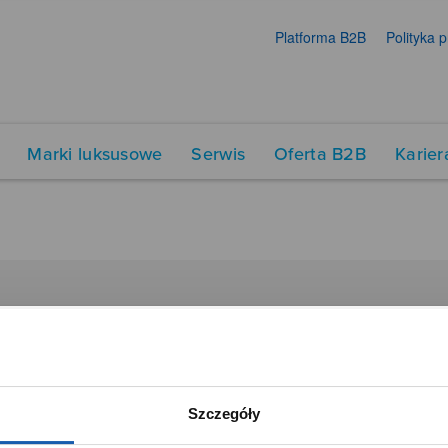
Platforma B2B
Polityka 
Marki luksusowe
Serwis
Oferta B2B
Karier
DUKTY
SIECI SPRZEDAŻY
Oferta dla firm
menty muzyczne
Time Trend
Szczegóły
tory
Salony muzyczne Riff
Noble Place