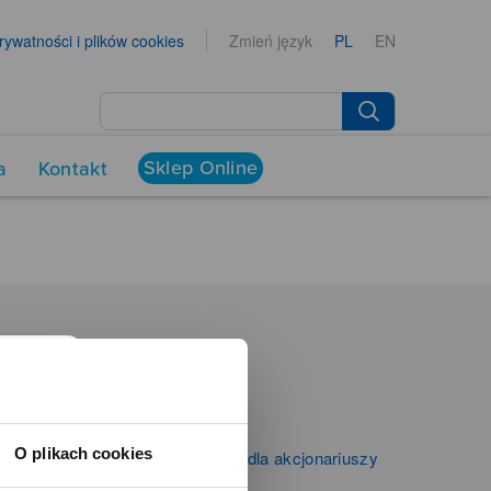
prywatności i plików cookies
Zmień język
PL
EN
Sklep Online
a
Kontakt
NEWSROOM
Aktualności
Kontakt dla mediów
O plikach cookies
Informacje firmowe i dla akcjonariuszy
Zibi S.A.