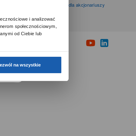
Informacje firmowe i dla akcjonariuszy
Grupy Zibi S.A.
ołecznościowe i analizować
artnerom społecznościowym,
i
anymi od Ciebie lub
e.
ezwól na wszystkie