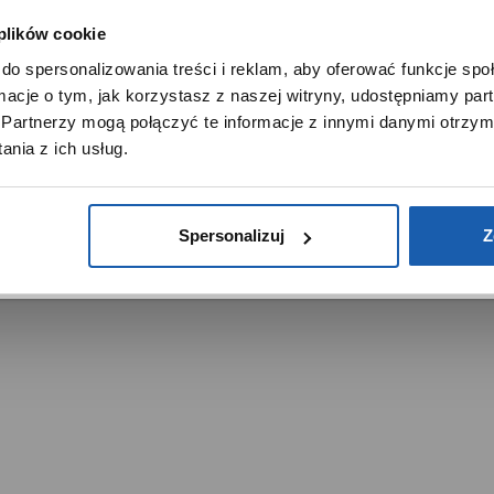
 plików cookie
SZANOWNY UŻYTKOWNIKU,
do spersonalizowania treści i reklam, aby oferować funkcje sp
SZANOWNA UŻYTKOWNICZKO
ormacje o tym, jak korzystasz z naszej witryny, udostępniamy p
Używamy plików cookie w celach analitycznych, statystycznych 
Partnerzy mogą połączyć te informacje z innymi danymi otrzym
marketingowych, w tym aby analizować ruch w tej witrynie,
trzeżone.
nia z ich usług.
ptymalizować jej działanie oraz zapamiętywać Twoje preferencj
DOWIEDZ SIĘ WIĘCEJ
PRZEJDŹ DO SERWISU
Spersonalizuj
Z