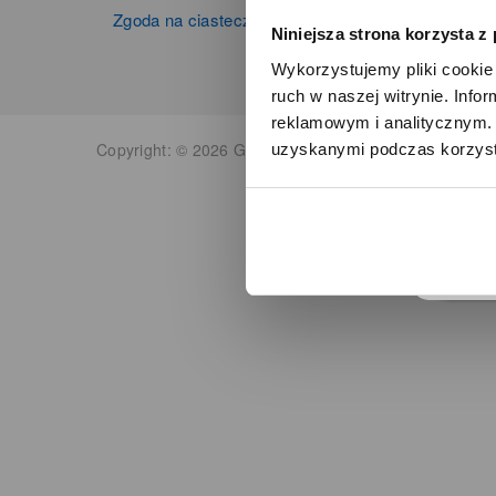
Zgoda na ciasteczka
Niniejsza strona korzysta z
Wykorzystujemy pliki cookie 
ruch w naszej witrynie. Inf
reklamowym i analitycznym. 
Copyright: © 2026 Grupa Zibi S.A. Wszelkie prawa zas
uzyskanymi podczas korzysta
o