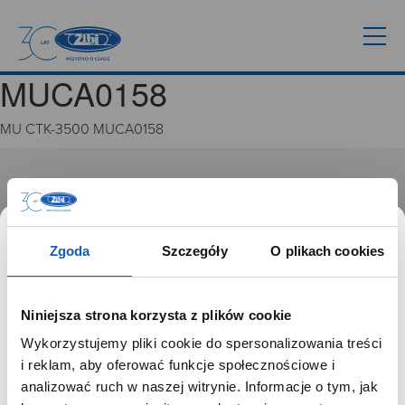
MUCA0158
MU CTK-3500 MUCA0158
GRUPA ZIBI
Historia
Misja, wizja i wartości Grupy Zibi
Zgoda
Szczegóły
O plikach cookies
Ważne daty
Kariera
Zgoda na ciasteczka
Niniejsza strona korzysta z plików cookie
Wykorzystujemy pliki cookie do spersonalizowania treści
PRODUKTY
SZANOWNY UŻYTKOWNIKU,
i reklam, aby oferować funkcje społecznościowe i
SZANOWNA UŻYTKOWNICZKO
analizować ruch w naszej witrynie. Informacje o tym, jak
Zegarki