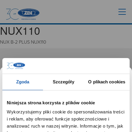
NUX110
NUX B-2 PLUS NUX110
GRUPA ZIBI
Historia
Misja, wizja i wartości Grupy Zibi
Zgoda
Szczegóły
O plikach cookies
Ważne daty
Kariera
Zgoda na ciasteczka
Niniejsza strona korzysta z plików cookie
Wykorzystujemy pliki cookie do spersonalizowania treści
PRODUKTY
SZANOWNY UŻYTKOWNIKU,
i reklam, aby oferować funkcje społecznościowe i
SZANOWNA UŻYTKOWNICZKO
analizować ruch w naszej witrynie. Informacje o tym, jak
Zegarki