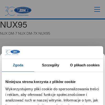
NUX95
NUX DM-7 NUX DM-7X NUX95
GRUPA ZIBI
Historia
Misja, wizja i wartości Grupy Zibi
Zgoda
Szczegóły
O plikach cookies
Ważne daty
Kariera
Zgoda na ciasteczka
Niniejsza strona korzysta z plików cookie
Wykorzystujemy pliki cookie do spersonalizowania treści
PRODUKTY
SZANOWNY UŻYTKOWNIKU,
i reklam, aby oferować funkcje społecznościowe i
SZANOWNA UŻYTKOWNICZKO
analizować ruch w naszej witrynie. Informacje o tym, jak
Zegarki