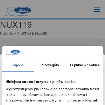
NUX119
NUX NCH-4 UKIYO-E NUX119
GRUPA ZIBI
Historia
Misja, wizja i wartości Grupy Zibi
Zgoda
Szczegóły
O plikach cookies
Ważne daty
Kariera
Zgoda na ciasteczka
Niniejsza strona korzysta z plików cookie
Wykorzystujemy pliki cookie do spersonalizowania treści
PRODUKTY
SZANOWNY UŻYTKOWNIKU,
i reklam, aby oferować funkcje społecznościowe i
SZANOWNA UŻYTKOWNICZKO
analizować ruch w naszej witrynie. Informacje o tym, jak
Zegarki