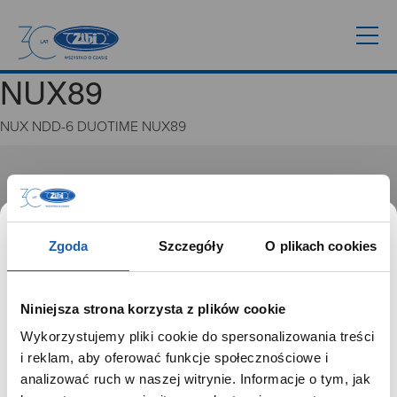
NUX89
NUX NDD-6 DUOTIME NUX89
GRUPA ZIBI
Historia
Misja, wizja i wartości Grupy Zibi
Zgoda
Szczegóły
O plikach cookies
Ważne daty
Kariera
Zgoda na ciasteczka
Niniejsza strona korzysta z plików cookie
Wykorzystujemy pliki cookie do spersonalizowania treści
PRODUKTY
SZANOWNY UŻYTKOWNIKU,
i reklam, aby oferować funkcje społecznościowe i
SZANOWNA UŻYTKOWNICZKO
analizować ruch w naszej witrynie. Informacje o tym, jak
Zegarki