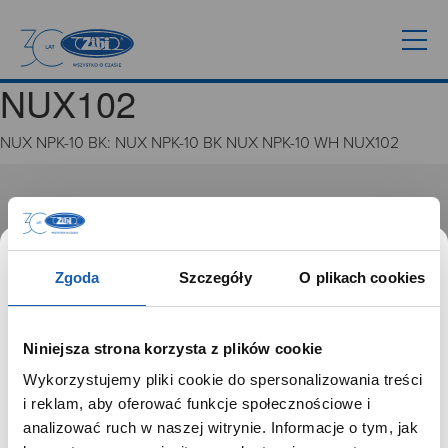
NUX102
NUX NPK-10 BK: NUX NPK-10 BK NUX NPK-10 WH NUX102
GRUPA ZIBI
Historia
Misja, wizja i wartości Grupy Zibi
Zgoda
Szczegóły
O plikach cookies
Ważne daty
Kariera
Zgoda na ciasteczka
Niniejsza strona korzysta z plików cookie
Wykorzystujemy pliki cookie do spersonalizowania treści
PRODUKTY
SZANOWNY UŻYTKOWNIKU,
i reklam, aby oferować funkcje społecznościowe i
SZANOWNA UŻYTKOWNICZKO
analizować ruch w naszej witrynie. Informacje o tym, jak
Zegarki