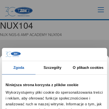
NUX104
NUX NGS-6 AMP ACADEMY NUX104
GRUPA ZIBI
Historia
Misja, wizja i wartości Grupy Zibi
Zgoda
Szczegóły
O plikach cookies
Ważne daty
Kariera
Zgoda na ciasteczka
Niniejsza strona korzysta z plików cookie
Wykorzystujemy pliki cookie do spersonalizowania treści
PRODUKTY
SZANOWNY UŻYTKOWNIKU,
i reklam, aby oferować funkcje społecznościowe i
SZANOWNA UŻYTKOWNICZKO
analizować ruch w naszej witrynie. Informacje o tym, jak
Zegarki