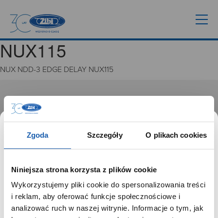
NUX115
NUX NDD-3 EDGE DELAY NUX115
GRUPA ZIBI
Historia
Misja, wizja i wartości Grupy Zibi
Zgoda
Szczegóły
O plikach cookies
Ważne daty
Kariera
Zgoda na ciasteczka
Niniejsza strona korzysta z plików cookie
Wykorzystujemy pliki cookie do spersonalizowania treści
PRODUKTY
SZANOWNY UŻYTKOWNIKU,
i reklam, aby oferować funkcje społecznościowe i
SZANOWNA UŻYTKOWNICZKO
analizować ruch w naszej witrynie. Informacje o tym, jak
Zegarki