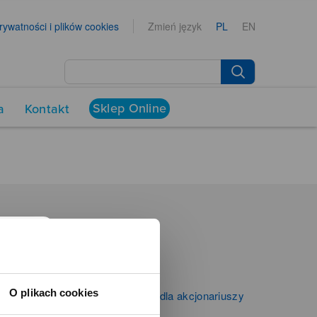
prywatności i plików cookies
Zmień język
PL
EN
Sklep Online
a
Kontakt
NEWSROOM
Aktualności
Kontakt dla mediów
O plikach cookies
Informacje firmowe i dla akcjonariuszy
Zibi S.A.