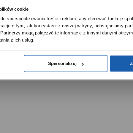
 plików cookie
SZANOWNY UŻYTKOWNIKU,
do spersonalizowania treści i reklam, aby oferować funkcje sp
SZANOWNA UŻYTKOWNICZKO
ormacje o tym, jak korzystasz z naszej witryny, udostępniamy p
Używamy plików cookie w celach analitycznych, statystycznych 
Partnerzy mogą połączyć te informacje z innymi danymi otrzym
marketingowych, w tym aby analizować ruch w tej witrynie,
trzeżone.
nia z ich usług.
ptymalizować jej działanie oraz zapamiętywać Twoje preferencj
DOWIEDZ SIĘ WIĘCEJ
PRZEJDŹ DO SERWISU
Spersonalizuj
Z