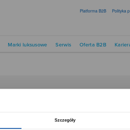
Platforma B2B
Polityka 
Marki luksusowe
Serwis
Oferta B2B
Karier
DUKTY
SIECI SPRZEDAŻY
Oferta dla firm
menty muzyczne
Time Trend
Szczegóły
tory
Salony muzyczne Riff
Noble Place