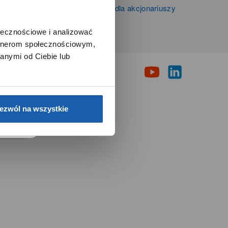
Informacje firmowe i dla akcjonariuszy
Grupy Zibi S.A.
ołecznościowe i analizować
artnerom społecznościowym,
i
anymi od Ciebie lub
e.
ezwól na wszystkie