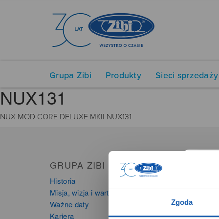
Grupa Zibi
Produkty
Sieci sprzedaży
NUX131
NUX MOD CORE DELUXE MKII NUX131
GRUPA ZIBI
PRO
Historia
Zegarki
Misja, wizja i wartości Grupy Zibi
Instru
Zgoda
Ważne daty
Kalkula
Kariera