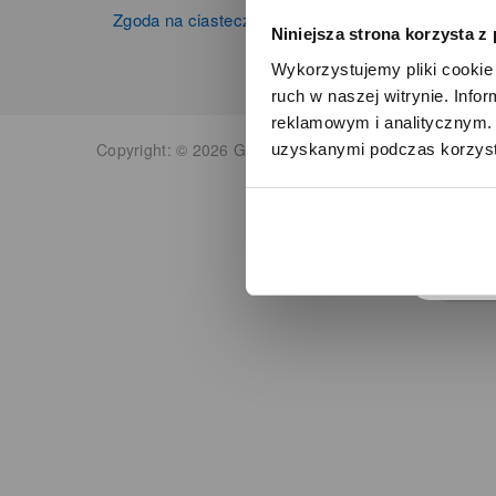
Zgoda na ciasteczka
Niniejsza strona korzysta z
Wykorzystujemy pliki cookie 
ruch w naszej witrynie. Inf
reklamowym i analitycznym. 
Copyright: © 2026 Grupa Zibi S.A. Wszelkie prawa zas
uzyskanymi podczas korzysta
o