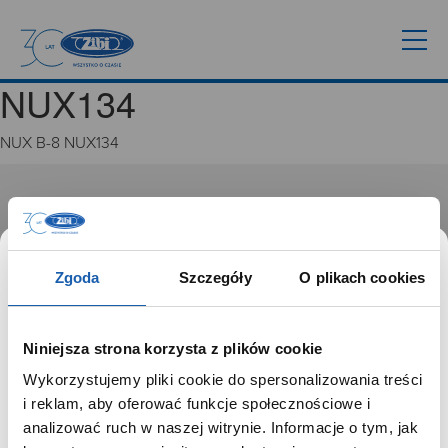
NUX134
NUX B-8 NUX134
GRUPA ZIBI
Historia
Misja, wizja i wartości Grupy Zibi
Zgoda
Szczegóły
O plikach cookies
Ważne daty
Kariera
Zgoda na ciasteczka
Niniejsza strona korzysta z plików cookie
Wykorzystujemy pliki cookie do spersonalizowania treści
PRODUKTY
SZANOWNY UŻYTKOWNIKU,
i reklam, aby oferować funkcje społecznościowe i
SZANOWNA UŻYTKOWNICZKO
analizować ruch w naszej witrynie. Informacje o tym, jak
Zegarki