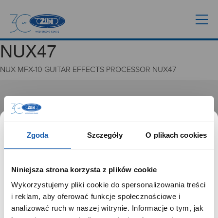
NUX47
NUX MFX-10 GUITAR EFFECTS PROCESSOR NUX47
GRUPA ZIBI
Historia
Misja, wizja i wartości Grupy Zibi
Zgoda
Szczegóły
O plikach cookies
Ważne daty
Kariera
Zgoda na ciasteczka
Niniejsza strona korzysta z plików cookie
Wykorzystujemy pliki cookie do spersonalizowania treści
PRODUKTY
SZANOWNY UŻYTKOWNIKU,
i reklam, aby oferować funkcje społecznościowe i
SZANOWNA UŻYTKOWNICZKO
analizować ruch w naszej witrynie. Informacje o tym, jak
Zegarki