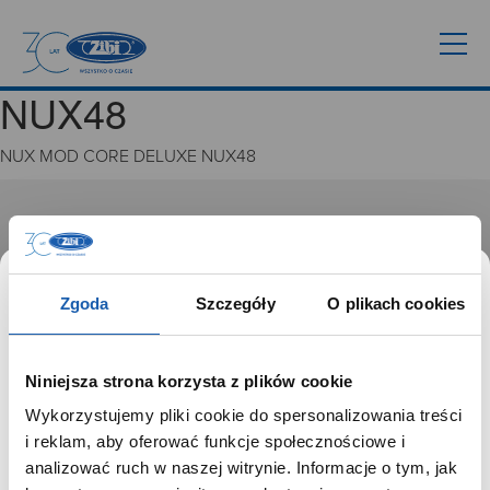
NUX48
NUX MOD CORE DELUXE NUX48
GRUPA ZIBI
Historia
Misja, wizja i wartości Grupy Zibi
Zgoda
Szczegóły
O plikach cookies
Ważne daty
Kariera
Zgoda na ciasteczka
Niniejsza strona korzysta z plików cookie
Wykorzystujemy pliki cookie do spersonalizowania treści
PRODUKTY
SZANOWNY UŻYTKOWNIKU,
i reklam, aby oferować funkcje społecznościowe i
SZANOWNA UŻYTKOWNICZKO
analizować ruch w naszej witrynie. Informacje o tym, jak
Zegarki