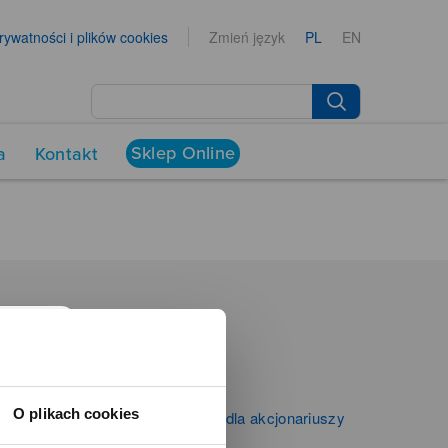
prywatności i plików cookies
Zmień język
PL
EN
Sklep Online
a
Kontakt
NEWSROOM
Aktualności
Kontakt dla mediów
O plikach cookies
Informacje firmowe i dla akcjonariuszy
Zibi S.A.