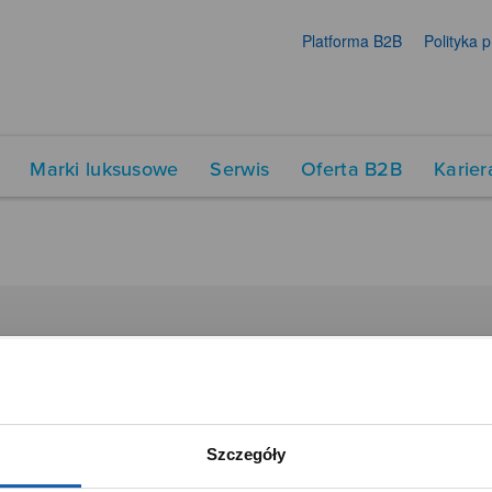
Platforma B2B
Polityka 
Marki luksusowe
Serwis
Oferta B2B
Karier
DUKTY
SIECI SPRZEDAŻY
Oferta dla firm
menty muzyczne
Time Trend
Szczegóły
tory
Salony muzyczne Riff
Noble Place