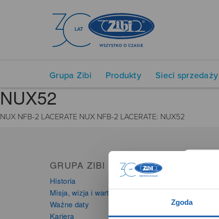
Grupa Zibi
Produkty
Sieci sprzedaży
NUX52
NUX NFB-2 LACERATE NUX NFB-2 LACERATE: NUX52
GRUPA ZIBI
PRO
Historia
Zegarki
Misja, wizja i wartości Grupy Zibi
Instru
Zgoda
Ważne daty
Kalkula
Kariera