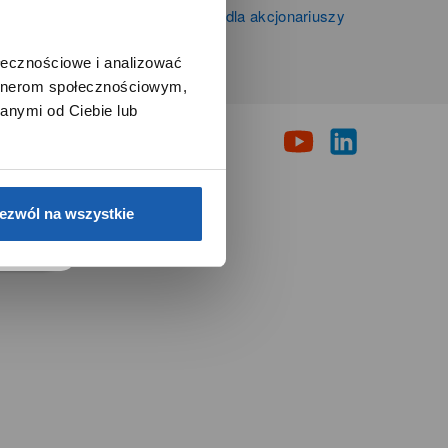
Informacje firmowe i dla akcjonariuszy
Grupy Zibi S.A.
ołecznościowe i analizować
artnerom społecznościowym,
i
anymi od Ciebie lub
e.
ezwól na wszystkie