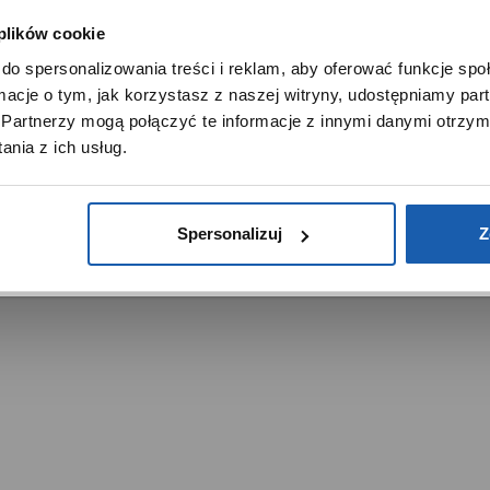
 plików cookie
SZANOWNY UŻYTKOWNIKU,
do spersonalizowania treści i reklam, aby oferować funkcje sp
SZANOWNA UŻYTKOWNICZKO
ormacje o tym, jak korzystasz z naszej witryny, udostępniamy p
Używamy plików cookie w celach analitycznych, statystycznych 
Partnerzy mogą połączyć te informacje z innymi danymi otrzym
marketingowych, w tym aby analizować ruch w tej witrynie,
trzeżone.
nia z ich usług.
ptymalizować jej działanie oraz zapamiętywać Twoje preferencj
DOWIEDZ SIĘ WIĘCEJ
PRZEJDŹ DO SERWISU
Spersonalizuj
Z