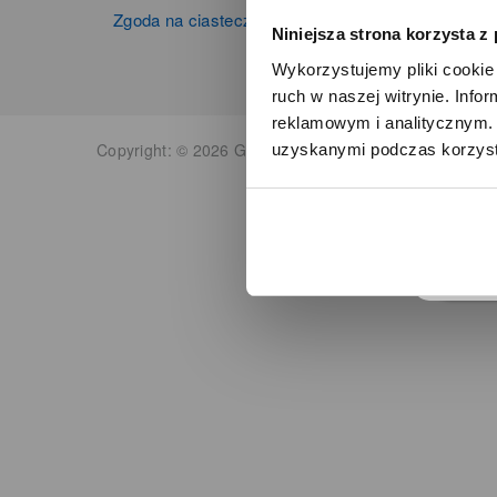
Zgoda na ciasteczka
Niniejsza strona korzysta z
Wykorzystujemy pliki cookie 
ruch w naszej witrynie. Inf
reklamowym i analitycznym. 
Copyright: © 2026 Grupa Zibi S.A. Wszelkie prawa zas
uzyskanymi podczas korzysta
o