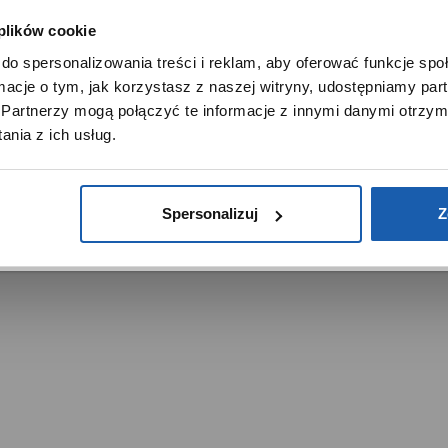
 plików cookie
SZANOWNY UŻYTKOWNIKU,
do spersonalizowania treści i reklam, aby oferować funkcje sp
SZANOWNA UŻYTKOWNICZKO
ormacje o tym, jak korzystasz z naszej witryny, udostępniamy p
Używamy plików cookie w celach analitycznych, statystycznych 
Partnerzy mogą połączyć te informacje z innymi danymi otrzym
marketingowych, w tym aby analizować ruch w tej witrynie,
trzeżone.
nia z ich usług.
ptymalizować jej działanie oraz zapamiętywać Twoje preferencj
DOWIEDZ SIĘ WIĘCEJ
PRZEJDŹ DO SERWISU
Spersonalizuj
Z