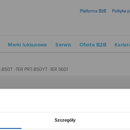
Platforma B2B
Polityka 
Marki luksusowe
Serwis
Oferta B2B
Karier
-B50T -7ER PRT-B50YT -1ER 5601
DUKTY
SIECI SPRZEDAŻY
Oferta dla firm
menty muzyczne
Time Trend
Szczegóły
tory
Salony muzyczne Riff
Noble Place