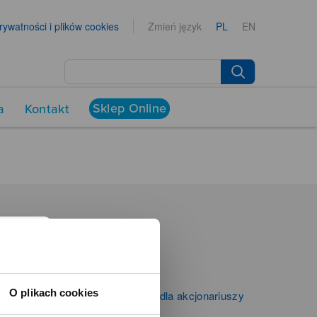
prywatności i plików cookies
Zmień język
PL
EN
Sklep Online
a
Kontakt
NEWSROOM
Aktualności
Kontakt dla mediów
O plikach cookies
Informacje firmowe i dla akcjonariuszy
Zibi S.A.