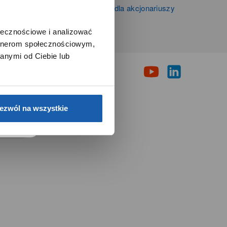
Informacje firmowe i dla akcjonariuszy
Grupy Zibi S.A.
ołecznościowe i analizować
artnerom społecznościowym,
i
anymi od Ciebie lub
e.
ezwól na wszystkie