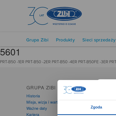
Grupa Zibi
Produkty
Sieci sprzedaży
5601
PRT-B50 -1ER PRT-B50 -2ER PRT-B50 -4ER PRT-B50FE -3ER PRT
GRUPA ZIBI
PRO
Historia
Zegarki
Misja, wizja i wartości Grupy Zibi
Instru
Zgoda
Ważne daty
Kalkula
Kariera