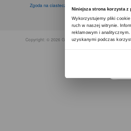
Zgoda na ciasteczka
Niniejsza strona korzysta z
Wykorzystujemy pliki cookie 
ruch w naszej witrynie. Inf
reklamowym i analitycznym. 
Copyright: © 2026 Grupa Zibi S.A. Wszelkie prawa zas
uzyskanymi podczas korzysta
o