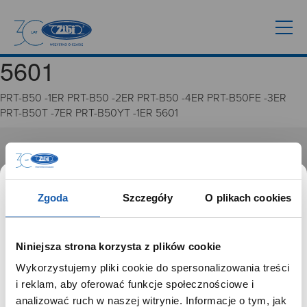
5601
PRT-B50 -1ER PRT-B50 -2ER PRT-B50 -4ER PRT-B50FE -3ER
PRT-B50T -7ER PRT-B50YT -1ER 5601
GRUPA ZIBI
Historia
Zgoda
Szczegóły
O plikach cookies
Misja, wizja i wartości Grupy Zibi
Ważne daty
Kariera
Niniejsza strona korzysta z plików cookie
Zgoda na ciasteczka
Wykorzystujemy pliki cookie do spersonalizowania treści
SZANOWNY UŻYTKOWNIKU,
i reklam, aby oferować funkcje społecznościowe i
PRODUKTY
SZANOWNA UŻYTKOWNICZKO
analizować ruch w naszej witrynie. Informacje o tym, jak