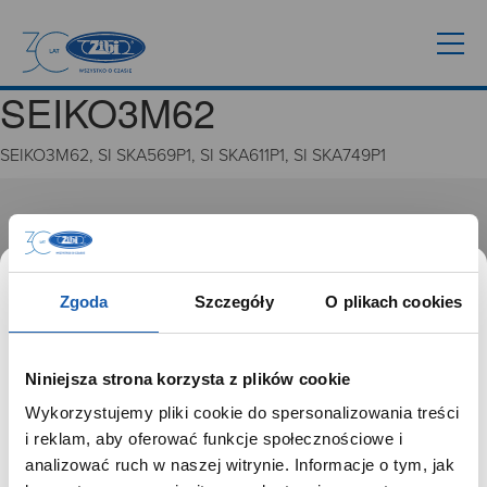
SEIKO3M62
SEIKO3M62, SI SKA569P1, SI SKA611P1, SI SKA749P1
GRUPA ZIBI
Historia
Misja, wizja i wartości Grupy Zibi
Zgoda
Szczegóły
O plikach cookies
Ważne daty
Kariera
Zgoda na ciasteczka
Niniejsza strona korzysta z plików cookie
Wykorzystujemy pliki cookie do spersonalizowania treści
PRODUKTY
SZANOWNY UŻYTKOWNIKU,
i reklam, aby oferować funkcje społecznościowe i
SZANOWNA UŻYTKOWNICZKO
analizować ruch w naszej witrynie. Informacje o tym, jak
Zegarki