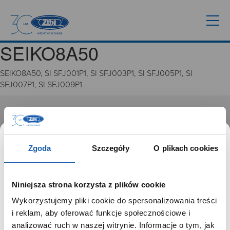
SEIKO8A50
SEIKO8A50, SI SFJ001P1, SI SFJ003P1, SI SFJ005P1, SI
SFJ007P1, SI SFJ009P1
GRUPA ZIBI
Historia
Zgoda
Szczegóły
O plikach cookies
Misja, wizja i wartości Grupy Zibi
Ważne daty
Kariera
Niniejsza strona korzysta z plików cookie
Zgoda na ciasteczka
Wykorzystujemy pliki cookie do spersonalizowania treści
SZANOWNY UŻYTKOWNIKU,
i reklam, aby oferować funkcje społecznościowe i
PRODUKTY
SZANOWNA UŻYTKOWNICZKO
analizować ruch w naszej witrynie. Informacje o tym, jak