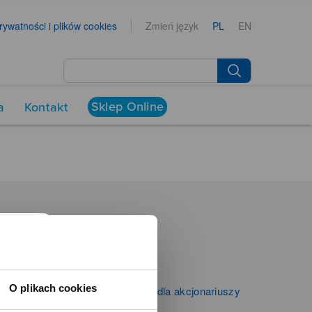
prywatności i plików cookies
Zmień język
PL
EN
Sklep Online
a
Kontakt
NEWSROOM
Aktualności
Kontakt dla mediów
O plikach cookies
Informacje firmowe i dla akcjonariuszy
Zibi S.A.