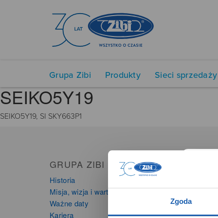
Grupa Zibi
Produkty
Sieci sprzedaży
SEIKO5Y19
SEIKO5Y19, SI SKY663P1
GRUPA ZIBI
PRO
Historia
Zegarki
Misja, wizja i wartości Grupy Zibi
Instru
Zgoda
Ważne daty
Kalkula
Kariera