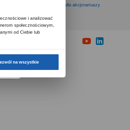
Informacje firmowe i dla akcjonariuszy
Grupy Zibi S.A.
ołecznościowe i analizować
artnerom społecznościowym,
i
anymi od Ciebie lub
e.
ezwól na wszystkie