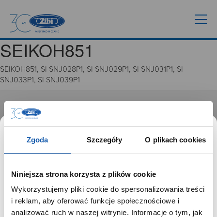
SEIKOH851
SEIKOH851, SI SNJ028P1, SI SNJ029P1, SI SNJ031P1, SI
SNJ033P1, SI SNJ039P1
GRUPA ZIBI
Historia
Zgoda
Szczegóły
O plikach cookies
Misja, wizja i wartości Grupy Zibi
Ważne daty
Kariera
Niniejsza strona korzysta z plików cookie
Zgoda na ciasteczka
Wykorzystujemy pliki cookie do spersonalizowania treści
SZANOWNY UŻYTKOWNIKU,
i reklam, aby oferować funkcje społecznościowe i
PRODUKTY
SZANOWNA UŻYTKOWNICZKO
analizować ruch w naszej witrynie. Informacje o tym, jak