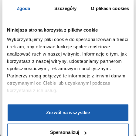
SRPK75J1, SI SRPK77K1, SI SRPK93J1, SI SRPL07J1, SI SRPL09J1,
SI SRPL11K1, SI SRPL13K1, SI SRPL15K1, SI SRPL19J1, SI SSA405J1,
Zgoda
Szczegóły
O plikach cookies
SI SSA409J1, SI SSA423J1, SI SSA425J1, SI SSA426J1, SI
SSA443J1, SI SSA445J1, SI SSA455J1, SI SSA457J1, SI SSA783J1,
SI SSA785J1
Niniejsza strona korzysta z plików cookie
Wykorzystujemy pliki cookie do spersonalizowania treści
SZANOWNY UŻYTKOWNIKU,
i reklam, aby oferować funkcje społecznościowe i
GRUPA ZIBI
SZANOWNA UŻYTKOWNICZKO
analizować ruch w naszej witrynie. Informacje o tym, jak
Historia
korzystasz z naszej witryny, udostępniamy partnerom
Używamy plików cookie w celach analitycznych,
Misja, wizja i wartości Grupy Zibi
społecznościowym, reklamowym i analitycznym.
statystycznych i marketingowych, w tym aby analizować
Ważne daty
Partnerzy mogą połączyć te informacje z innymi danymi
ruch w tej witrynie, optymalizować jej działanie oraz
Kariera
zapamiętywać Twoje preferencje.
otrzymanymi od Ciebie lub uzyskanymi podczas
Zgoda na ciasteczka
korzystania z ich usług.
PRODUKTY
DOWIEDZ SIĘ WIĘCEJ
PRZEJDŹ DO SERWISU
Zezwól na wszystkie
Zegarki
Instrumenty muzyczne
Kalkulatory
Spersonalizuj