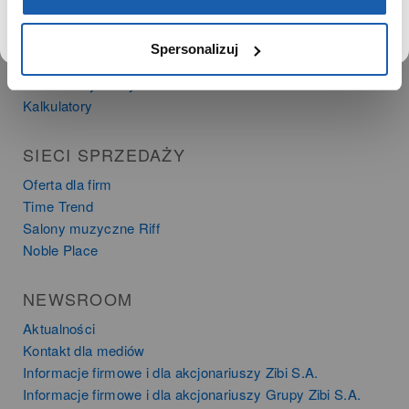
PRODUKTY
Spersonalizuj
Zegarki
Instrumenty muzyczne
Kalkulatory
SIECI SPRZEDAŻY
Oferta dla firm
Time Trend
Salony muzyczne Riff
Noble Place
NEWSROOM
Aktualności
Kontakt dla mediów
Informacje firmowe i dla akcjonariuszy Zibi S.A.
Informacje firmowe i dla akcjonariuszy Grupy Zibi S.A.