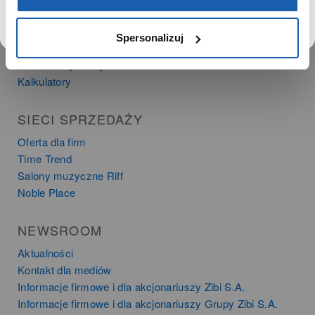
PRODUKTY
Spersonalizuj
Zegarki
Instrumenty muzyczne
Kalkulatory
SIECI SPRZEDAŻY
Oferta dla firm
Time Trend
Salony muzyczne Riff
Noble Place
NEWSROOM
Aktualności
Kontakt dla mediów
Informacje firmowe i dla akcjonariuszy Zibi S.A.
Informacje firmowe i dla akcjonariuszy Grupy Zibi S.A.