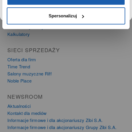
PRODUKTY
Spersonalizuj
Zegarki
Instrumenty muzyczne
Kalkulatory
SIECI SPRZEDAŻY
Oferta dla firm
Time Trend
Salony muzyczne Riff
Noble Place
NEWSROOM
Aktualności
Kontakt dla mediów
Informacje firmowe i dla akcjonariuszy Zibi S.A.
Informacje firmowe i dla akcjonariuszy Grupy Zibi S.A.