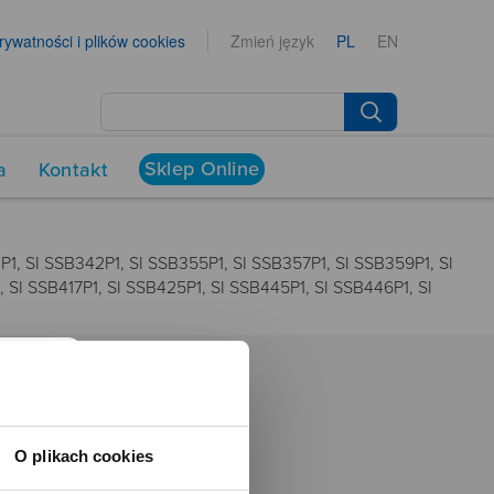
prywatności i plików cookies
Zmień język
PL
EN
Sklep Online
a
Kontakt
P1, SI SSB342P1, SI SSB355P1, SI SSB357P1, SI SSB359P1, SI
, SI SSB417P1, SI SSB425P1, SI SSB445P1, SI SSB446P1, SI
NEWSROOM
Aktualności
O plikach cookies
Kontakt dla mediów