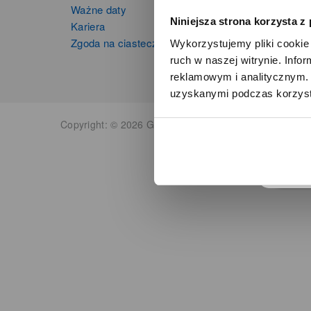
Ważne daty
Kalkula
Niniejsza strona korzysta z
Kariera
Zgoda na ciasteczka
Wykorzystujemy pliki cookie 
ruch w naszej witrynie. Inf
reklamowym i analitycznym. 
uzyskanymi podczas korzysta
o
Copyright: © 2026 Grupa Zibi S.A. Wszelkie prawa zas