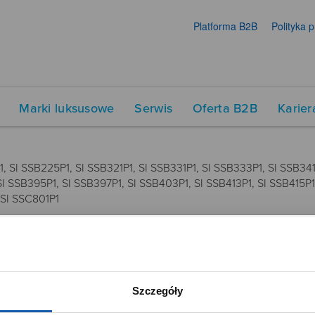
Platforma B2B
Polityka 
Marki luksusowe
Serwis
Oferta B2B
Karier
 SI SSB225P1, SI SSB321P1, SI SSB331P1, SI SSB333P1, SI SSB341
SI SSB395P1, SI SSB397P1, SI SSB403P1, SI SSB413P1, SI SSB415P1
 SI SSC801P1
DUKTY
SIECI SPRZEDAŻY
Oferta dla firm
Szczegóły
menty muzyczne
Time Trend