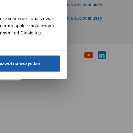
Informacje firmowe i dla akcjonariuszy
Zibi S.A.
Informacje firmowe i dla akcjonariuszy
ołecznościowe i analizować
Grupy Zibi S.A.
artnerom społecznościowym,
i
anymi od Ciebie lub
e.
ezwól na wszystkie