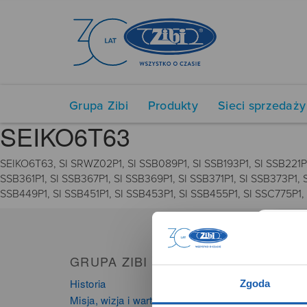
Grupa Zibi
Produkty
Sieci sprzedaży
SEIKO6T63
SEIKO6T63, SI SRWZ02P1, SI SSB089P1, SI SSB193P1, SI SSB221P1,
SSB361P1, SI SSB367P1, SI SSB369P1, SI SSB371P1, SI SSB373P1, 
SSB449P1, SI SSB451P1, SI SSB453P1, SI SSB455P1, SI SSC775P1,
GRUPA ZIBI
PRO
Historia
Zegarki
Zgoda
Misja, wizja i wartości Grupy Zibi
Instru