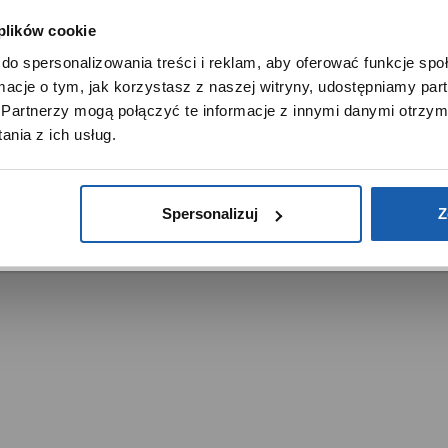
tory
Salony muzyczne Riff
 plików cookie
Noble Place
SZANOWNY UŻYTKOWNIKU,
do spersonalizowania treści i reklam, aby oferować funkcje sp
SZANOWNA UŻYTKOWNICZKO
ormacje o tym, jak korzystasz z naszej witryny, udostępniamy p
Używamy plików cookie w celach analitycznych, statystycznych 
Partnerzy mogą połączyć te informacje z innymi danymi otrzym
marketingowych, w tym aby analizować ruch w tej witrynie,
nia z ich usług.
ptymalizować jej działanie oraz zapamiętywać Twoje preferencj
trzeżone.
DOWIEDZ SIĘ WIĘCEJ
PRZEJDŹ DO SERWISU
Spersonalizuj
Z